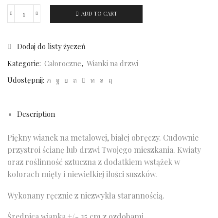
ADD TO CART
Wianek
na
metalowej,
Dodaj do listy życzeń
czarnej
Kategorie:
Całoroczne
,
Wianki na drzwi
obręczy
(2)
Udostępnij:
quantity
Description
Piękny wianek na metalowej, białej obręczy. Cudownie
przystroi ścianę lub drzwi Twojego mieszkania. Kwiaty
oraz roślinność sztuczna z dodatkiem wstążek w
kolorach mięty i niewielkiej ilości suszków.
Wykonany ręcznie z niezwykła starannością.
Średnica wianka +/- 35 cm z ozdobami