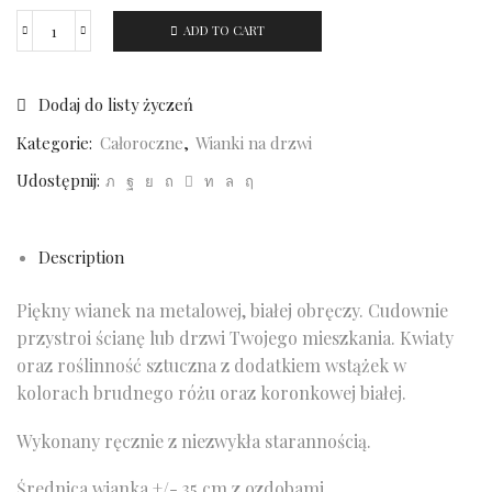
ADD TO CART
Wianek
na
metalowej,
Dodaj do listy życzeń
białej
Kategorie:
Całoroczne
,
Wianki na drzwi
obręczy
(2)
Udostępnij:
quantity
Description
Piękny wianek na metalowej, białej obręczy. Cudownie
przystroi ścianę lub drzwi Twojego mieszkania. Kwiaty
oraz roślinność sztuczna z dodatkiem wstążek w
kolorach brudnego różu oraz koronkowej białej.
Wykonany ręcznie z niezwykła starannością.
Średnica wianka +/- 35 cm z ozdobami